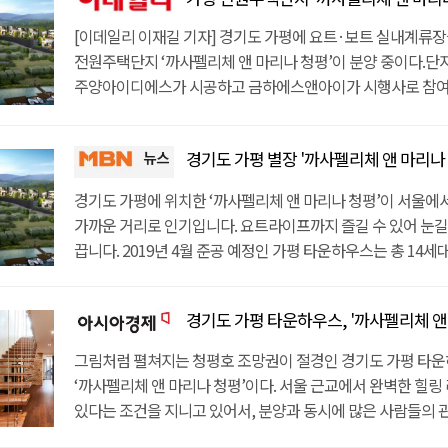
정박장에는 대략 25대 정도의 요트를 보관 할 수 있는데, 1년
들어서는 단독형 타운하우스로, 전세대가 청평호 조망권을 확
준공 세대는 A타입 (대지 196평, 건평 110평)과 B타입 (대지 1
비용을 지불 할 경우 개인 보트를 관리해주는 서비스까지 제공
[이데일리 이재길 기자] 경기도 가평에 요트·보트 실내계류장
앞에서 클럽 티파니를 비롯한 각종 수상레저를 즐길 수 있다. 
까지 총 두가지 타입으로 구성되어 있다. 2차 토지분양은 185
날씨에 영향을 받지 않고 언제나 쾌적한 환경에서 개인 요트를 
전원주택단지 ‘까사펠리체 앤 마리나 청평’이 분양 중이다.단
15분 이내에 이용할 수 있는 유명 대형 골프장도 4곳이나 밀
마련되어 있고, 각각 원하는 스타일로 건축 할 수 있도록 토목
내년인 2019년 4월에 완공 되는 가평 별장은, 주양아이디에
주양아이디에스가 시공하고 금하에스앤아이가 시행사로 참여했
지상레저도 즐길 수 있다. 요트 라이프를 실현할 수 있다는 점도
상태이다. 1차 8가구와 2차 6가구, 이렇게 총 14 가구가 준비
금하에스앤아이가 시행사로 참여했다. 현재 1차 준공세대와 
4월 완공되며, 1차 준공세대 8가구와 2차 토지분양으로 6가구
단지 안에 7m 높이의 실내 정박장을 갖추고 있어 25대 가량
서울과 가까운 청평호라는 점에서 더욱 주목 받고 있는 가평 
진행 중인데, 1차 준공 세대는 A타입 (대지 196평, 건평 110평
1차 준공 세대는 A타입 (대지 196평, 건평 110평)과 B타입(대
보관이 가능하다. 1년치 비용을 지불하면 개인 요트를 관리
성수대교에서 설악IC까지 30분거리로, 서울 강남권에서 단 3
190평, 건평 50평)까지 총 두가지 타입으로 구성되어 있다. 
경기도 가평 별장 '까사펠리체 앤 마리나 
50평)으로 구성됐다. 2차 토지분양은 185평부터 195평까지
제공한다. 교통여건도 좋다. 서울 성수대교에서 설악IC까지 3
출퇴근이 가능하기 때문에 별장 용도가 아닌 주 주거 목적으로
185평부터 195평까지 마련되어 있으며, 각자 원하는 스타일로
바로 앞에는 청평호가 있어 전 세대 청평호 조망권을 확보했다.
불과하다. 서울 압구정에서 단지까지 35분이면 도착이 가능하
있고, 실생활에 불편함이 없을 만큼 주변 인프라도 풍부하다. 차
경기도 가평에 위치한 ‘까사펠리체 앤 마리나 청평’이 서울에
있도록 토목공사를 마친 상태이다. 분양 시작을 알린 20일 만
티파니를 비롯한 다수의 수상레저를 즐길 수 있다. 차량 15분
가능한 만큼 1차 주거용 목적으로 소유하기에도 손색이 없다.
거리에 청심국제중고등학교를 포함한 다수의 교육기관과 청
가까운 거리로 인기입니다. 요트라이프까지 즐길 수 있어 눈
8가구 중 4가구가 계약 완료 되어, 그 인기를 실감 중인
프리스틴밸리, 아난티, 마이더스 외 유명한 대형 골프장도 밀
5~10분 거리에 청심국제중고등학교 등이 있어 자녀를 둔 수요
의료기관, 우체국, 면사무소, 대형마트 등이 갖추어져 있다. 
끕니다. 2019년 4월 준공 예정인 가평 타운하우스는 총 14세
'까사펠리체앤마리나청평'이다. 관계자는 "현재 까사펠리체를
지상레저까지 보장된다.특히 국내 최초로 요트·보트 실내 계
없이 거주가 가능하다. 여기에다 청심국제병원 등의 의료기관
아니라 힐링을 위한 환경까지 완벽한 가평 단독주택은 전 세
단독형 타운하우스입니다. 현재 즉시입주가 가능한 1차 준공세
럭셔리앤하우스에서는 설악, 양평, 가평, 청평 쪽의 단독주택
7M높이의 실내 계류장에 대략 25대의 요트·보트를 보관할 수
우체국 등 다양한 편의시설도 이용이 편리하다. 고급주택으로
확보했다. 단지 바로 앞에서 클럽 티파니를 포함한 각종 수상
토지분양 6가구를 분양 진행 중입니다. 준공세대는 A타입(대지 
별장 등을 고루 담당하고 있다. 관심 있는 분들이나 시세가 
1년에 한번 일정 비용을 지불하면 개인 요트를 관리해주는 서
내부시설도 좋다. 무엇보다 지열 냉·난방으로 관리비를 50% 
경기도 가평 타운하우스, '까사펠리체 앤 마리나
있다. 가장 주목 할 점은 ‘국내 최초 실내 요트/보트 정박장’
110평)과 B타입(대지 190평, 건평 50평), 총 두 가지 타입
문의해보시는 것을 추천한다"고 전했다. imkt@dt.co.kr [원
접근성도 뛰어나다. 성수대교부터 설악 IC까지는 단 30분 
효율적이다. 이와 함께 스마트IoT 시스템까지 갖춰 삶의 질을 
점이다. 7M높이의 실내 정박장에는 무려 25대의 요트를 보관 할
토지분양은 185평부터 195평까지 준비되어 있는데, 분양하
그림처럼 펼쳐지는 청평호 조망권이 절경인 경기도 가평 타운
35분이면 충분하다.주변 인프라도 우수하다. 인근 차량 5분~
있다. 까사펠리체 앤 마리나 청평 분양 관계자는 "수도권 타
덤으로 1년치 비용을 지불하면 개인 요트를 관리해주는 서비
스타일로 건축할 수 있도록 토목공사를 마친 상태입니다. 시
‘까사펠리체 앤 마리나 청평’이다. 서울 근교에서 완벽한 힐링
미원초등학교, 청심국제중고등학교 등의 다양한 교육기관이 
수요자들을 중심으로 까사펠리체 앤 마리나 청평에 대한 분양
좀 더 쾌적한 요트라이프를 누릴 수 있다. 차량 15분 거리에는
주양아이디에스가 맡았고 금하에스앤아이가 시행사로 참여했
있다는 조건을 지니고 있어서, 분양과 동시에 많은 사람들의 
자녀들의 교육 환경이 뛰어나다. 청심국제병원 등의 의료기관,
않고 있다"며 "이는 자연친화적인 주거환경과 편리한 도심 접
아난티, 마이더스와 같은 대형 골프장도 4곳이나 위치하고 
보트 실내 계류장을 보유하고 있습니다. 7M높이의 실내 계류
있다. 가평 단독주택의 가장 큰 인기비결은 서울과 가까운 청
우체국, 대형마트까지 다수의 편의시설도 모여 있어 만족스러
입지여건이 좋기 때문"이라고 말했다. [원문 기사 보기]?
지상레저까지 즐길 수 있다. 내부 구성도 탄탄한 가평 전원주택