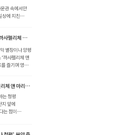
저스포츠도
되었다는 점이다.
템을 도입해 삶을
청평호가 펼쳐져서
라운관 속에서만
 1년 단위로
주택은 2019년
리에는 아난티,
일상에 지친
스가 제공된다.
앤아이가 시행사로
리하고 있어서
 가까운 청평호를
유명한 대형
며, 1차 준공
만큼 내부 구성도
강남권에서 35이면
 동시에
 건평 50평)까지
나 청평'어때요?
단독정원과 개별
로도 소유 할 수
설악IC까지는
터 195평까지
한 여가생활을
 교육기관,
급주택까지는 35분
설악 별장이나 양평
공사를 마친
 안성맞춤이다.
 풍부한 인프라가
하기에도 손색이
 ‘까사펠리체 앤
 분양을 진행 중인
, 스마트IOT
가평 고급주택
원과 같은 각종
프를 즐기며 영화
등을 모두
2019년 4월에
저를 만끽 할 수
0분 거리에
가까이 두고
은 도움이 될
시행사로
 같은 대형 유명
지열 냉난방으로
받고
 보기]
진행 중인데, 1차
프라나 생활환경이
 청평'분양 진행중
편리해졌다. 한
 내년(2019년)
90평, 건평 50평)
 청평호 전망이
주택이다.
양 6가구로 나뉘어
하는 청평
평부터 195평까지
 있다. 개인만의
타운하우스, 별장
)과 B타입(대지
단지 앞에
토목공사를 마친
지열 냉, 난방을
마리나 청평에
 195평까지 선택이
다는 점이
, 타운하우스 등의
도입하여 원격
com [원문 기사
공사를 마친
019년 4월에
평’에 주목하고
 받는 점은 국내
행사로
이가 시행사로
M높이의 실내
바로 앞에
진행 중이다. 1차
청평', 분양 중