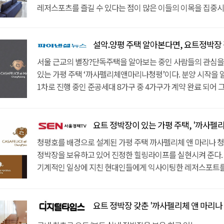
레저스포츠를 즐길 수 있다는 점이 많은 이들의 이목을 집중시
양평 주택과 청평 주택을 알아보던 이들도 관심을 보이고 있다.
만에 50%가 계약 완료될 만큼 인기몰이 중이다. 서울과 가까
설악.양평 주택 알아본다면, 요트정박장 갖춘 '까사펠
수 있는 가평 단독주택이다. 설악 IC에서 성수대교까지 30분 
강남권에서 이 곳까지 35분이면 충분하다. 출퇴근이 가능하기
서울 근교의 별장?단독주택을 알아보는 중인 사람들의 관심을 
용도가 아닌, 주 주거 목적으로도 소유할 수 있어 더욱 소장가
있는 가평 주택 ‘까사펠리체앤마리나청평’이다. 분양 시작을 알
생활인프라도 풍부하다. 청심국제중ㆍ고교 외에도 각종 교육
1차로 진행 중인 준공세대 8가구 중 4가구가 계약 완료 되어 
청심국제병원 등의 의료기관, 우체국, 면사무소, 대형마트 등이
나게 해주었다. 국내 최초로 요트/보트 실내 계류장을 보유하고
거리에 갖추어져 있다. 가평 타운하우스의 가장 주목해야 할 
인기 비결이다.서울과 가까운 청평호를 만날 수 있는 가평 
요트ㆍ보트 실내 정박장을 보유하고 있다는 것이다. 7M 높이
가능하다. 성수대교에서 설악IC까지 단 30분 거리이기 때문
요트 정박장이 있는 가평 주택, '까사펠리체 앤 마
정박장에는 대략 25대 정도의 요트를 보관할 수 있다. 1년치 
35분이면 충분하다. 출퇴근이 가능한 만큼 별장이 아닌, 주 
청평호를 배경으로 설계된 가평 주택 까사펠리체 앤 마리나 
경우 개인 요트를 관리해주는 서비스까지 누릴 수 있다. 단지 
소유 할 수 있어서 더욱 가치가 크다. 차량 5분~10분 거리에
정박장을 보유하고 있어 진정한 힐링라이프를 실현시켜 준다.
티파니를 포함한 다수의 수상 레저와 요트라이프를 일상에서 만
갖추어져 있어서 생활이 편리하다. 청심국제학교를 포함한 다
기계적인 일상에 지친 현대인들에게 익사이팅한 레저스포트를
더불어 차량 15분 거리에는 아난티, 마이더스 그리고 프리스
청심국제병원 등의 의료기관, 우체국, 면사무소, 각종 대형마
수 있는 가평 별장은 최고의 안식처가 되어 준다.자연이 함께 
골프장이 4곳이나 자리하고 있어 지상레저까지도 즐길 수 있다
있다. 청평 주택의 가장 주목 할 점은 국내 최초로 요트/보트 
타운하우스는 전 세대가 정원과 개별 수영장, 청평호 전망을 
내부 구성까지도 완벽해 경기도 주택 사이에서도 높은 가치를 
하고 있다는 점이다. 7M높이의 실내 계류장에는 약 25대 정도
시선에 신경 쓰지 않고 프라이빗한 공간에서 여유롭게 여가시
요트 정박장 갖춘 '까사펠리체 앤 마리나 
세대가 청평호 조망권을 확보했고, 단독정원과 개별정원을 모
수 있다. 1년에 한번씩 일정 비용을 지불 할 경우 개인 보트를
있다.단지 바로 앞에 청평호가 있어 요트라이프도 즐길 수 있는
프라이빗한 공간에서 개인의 여가생활을 온전히 누릴 수 있는