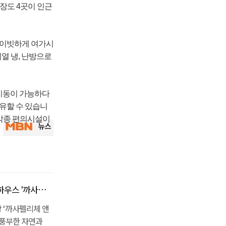
프장도 4곳이 인근
라이빗하게 여가시
지열 냉, 난방으로
 이동이 가능하다
소유할 수 있습니
 각종 편의시설이
리나청평' 분양 중
 ‘까사펠리체 앤
 풍부한 자연과