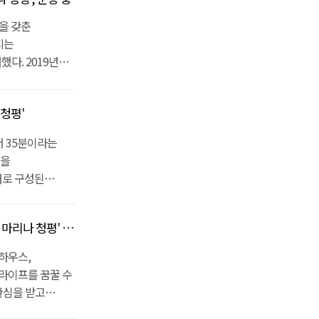
에 한번씩 일정
보했다. 단지
90평, 건평 50평)
하여 편리하다.
을 갖춘
단지 주변에 차로
평부터 195평까지
보관 할 수 있다.
지는
집하고 있어
공사를 마친
스가 시공하고
다. 2019년
 눈길을 끈다.
되어 있다. 또한
2차 토지분양으로
가 진행 중이다.
의 요트와 보트
고급주택이다.
)과 B타입 (대지
지 190평, 건평
해주는 서비스도
5분이면 충분하다.
2차 토지분양은
청평'
 마련됐다.단지
0분 거리에
도 소유 할 수
 건축 할 수
 또 클럽
다. 서울 출퇴근이
량 5분~10분
서 35분이라는
에 1차 준공세대
 거리에는
 특히 차로
심국제병원 등의
길을
집되어 있어
자도 큰 불편
생활 인프라뿐
대로 구성된
 분양 중인
류장을 보유했다.
, 면사무소·
대 청평호 조망권을
대 8가구와 2차
과 타운하우스,
 있다. 덤으로
 설계된 만큼
레저를 즐길 수
196평, 건평
궁금하신 분들은
비스도 제공한다.
절감할 수 있어
 청평' 분양 중
을 보유하고 있다는
이 준비되어 있습니다.
문 기사 보기]?
거리로 압구정에서는
높일 수
 수 있다.
는 사람이 원하는
하우스,
10분 거리에는
운하우스를 찾는
스까지 제공하여,
공은
 라이프를 꿈꿀 수
갖춰져 있어
 문의가 끊이지
 프리스틴밸리,
습니다.요트/
관심을 받고
 면사무소,
근성 등
있어서
장에는 25대
평호를 만날 수
운 인프라를 누릴
은 전 세대