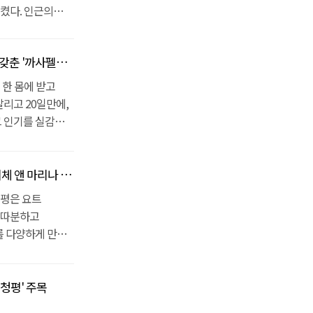
켰다. 인근의
 분양 시작 20일
운 청평호를 만날
리체앤마리나청평'
거리로,
 때문에 별장
한 몸에 받고
치가 있다. 주변의
리고 20일만에,
기관과
그 인기를 실감
 차량 5분~10분
 있다는 점이 큰
점은 국내 최초로
단독주택은 출퇴근도
의 실내
에 강남권에서
리나 청평' 주목
비용을 지불하게 될
주거 목적으로도
청평은 요트
앞의 클럽
는 풍부한 인프라가
 따분하고
끽할 수 있다.
수의 교육기관,
 다양하게 만날
틴밸리 등 대형
트가 갖추어져
하는 가평
. 주변 환경만큼
실내 계류장을 보유
확보했다. 타인의
자랑한다. 전
의 요트를 보관 할
간을 보낼 수
청평' 주목
두 보유하고 있다.
 관리해주는
데, 여기서
 환경이다. 실내는