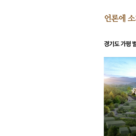
까
사
펠
언론에 
리
체
앤
경기도 가평 별
마
리
나
청
평-
언
론
에
소
개
된
까
사