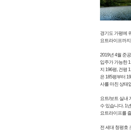
펠
리
체
경기도 가평에 위
요트라이프까지 
2019년 4월 
입주가 가능한 1
지 196평, 건평
은 185평부터 
사를 마친 상태
요트/보트 실내 
수 있습니다. 
요트라이프를 즐
전 세대 청평호 