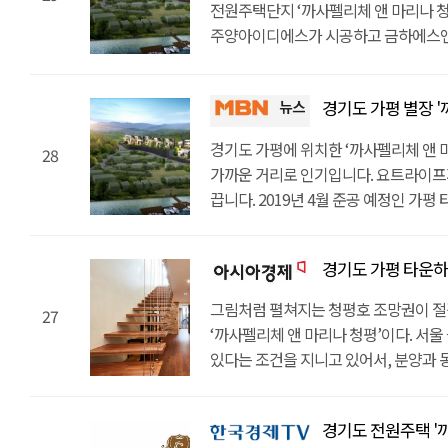
날씨에 영향을 받지 않고 언제나 쾌적한 
전원주택단지 ‘까사펠리체 앤 마리나 청
15분 이내에 이용할 수 있는 유명 대형
마련되어 있고, 각각 원하는 스타일로 
내년인 2019년 4월에 완공 되는 가
주양아이디에스가 시공하고 금하에스앤아
지상레저도 즐길 수 있다. 요트 라이프를
상태이다. 1차 8가구와 2차 6가구, 이렇
금하에스앤아이가 시행사로 참여했다. 
4월 완공되며, 1차 준공세대 8가구와 
단지 안에 7m 높이의 실내 정박장을 갖
서울과 가까운 청평호라는 점에서 더욱 
진행 중인데, 1차 준공 세대는 A타입 (대지
1차 준공 세대는 A타입 (대지 196평, 건
보관이 가능하다. 1년치 비용을 지불
성수대교에서 설악IC까지 30분거리로,
190평, 건평 50평)까지 총 두가지 타
경기도 가평 별장 '
50평)으로 구성됐다. 2차 토지분양은 
제공한다. 교통여건도 좋다. 서울 성수
출퇴근이 가능하기 때문에 별장 용도가 
185평부터 195평까지 마련되어 있으며
바로 앞에는 청평호가 있어 전 세대 청
불과하다. 서울 압구정에서 단지까지 3
있고, 실생활에 불편함이 없을 만큼 주변
경기도 가평에 위치한 ‘까사펠리체 앤 
있도록 토목공사를 마친 상태이다. 분양 
28
티파니를 비롯한 다수의 수상레저를 즐길
가능한 만큼 1차 주거용 목적으로 소유
거리에 청심국제중고등학교를 포함한 
가까운 거리로 인기입니다. 요트라이프
8가구 중 4가구가 계약 완료 되어, 그 
프리스틴밸리, 아난티, 마이더스 외 유
5~10분 거리에 청심국제중고등학교 등
의료기관, 우체국, 면사무소, 대형마트
끕니다. 2019년 4월 준공 예정인 가
'까사펠리체앤마리나청평'이다. 관계자
지상레저까지 보장된다.특히 국내 최초
없이 거주가 가능하다. 여기에다 청심
아니라 힐링을 위한 환경까지 완벽한 
단독형 타운하우스입니다. 현재 즉시입주
럭셔리앤하우스에서는 설악, 양평, 가평
7M높이의 실내 계류장에 대략 25대의 
우체국 등 다양한 편의시설도 이용이 
확보했다. 단지 바로 앞에서 클럽 티파
토지분양 6가구를 분양 진행 중입니다. 
별장 등을 고루 담당하고 있다. 관심 
1년에 한번 일정 비용을 지불하면 개인
내부시설도 좋다. 무엇보다 지열 냉·난
경기도 가평 타운하우스,
있다. 가장 주목 할 점은 ‘국내 최초 
110평)과 B타입(대지 190평, 건평 5
문의해보시는 것을 추천한다"고 전했다. im
접근성도 뛰어나다. 성수대교부터 설악 
효율적이다. 이와 함께 스마트IoT 시스
점이다. 7M높이의 실내 정박장에는 무려
토지분양은 185평부터 195평까지 준
그림처럼 펼쳐지는 청평호 조망권이 절
35분이면 충분하다.주변 인프라도 우수하
27
있다. 까사펠리체 앤 마리나 청평 분양
덤으로 1년치 비용을 지불하면 개인 
스타일로 건축할 수 있도록 토목공사를
‘까사펠리체 앤 마리나 청평’이다. 서울
미원초등학교, 청심국제중고등학교 등
수요자들을 중심으로 까사펠리체 앤 마
좀 더 쾌적한 요트라이프를 누릴 수 있다
주양아이디에스가 맡았고 금하에스앤아
있다는 조건을 지니고 있어서, 분양과 
자녀들의 교육 환경이 뛰어나다. 청심국
않고 있다"며 "이는 자연친화적인 주거
아난티, 마이더스와 같은 대형 골프장
보트 실내 계류장을 보유하고 있습니다.
있다. 가평 단독주택의 가장 큰 인기비
우체국, 대형마트까지 다수의 편의시설
입지여건이 좋기 때문"이라고 말했다. 
지상레저까지 즐길 수 있다. 내부 구성
가량의 요트를 보관 할 수 있습니다. 
있다는 것이다. 성수대교에서 설악IC까지
수 있다.주변 환경만큼 내부 구성도 탄
개별수영장과 단독정원을 보유하고 있
관리해주는 서비스도 제공 되어서 안전
경기도 전원주택 '까사
곳까지는 35분으로 충분하다. 출퇴근이
개별수영장과 넓은 단독정원을 보유하
여가시간을 즐길 수 있기 때문에 사생