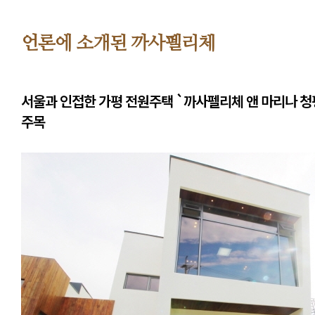
까
사
펠
언론에 소개된 까사펠리체
리
체
앤
서울과 인접한 가평 전원주택 `까사펠리체 앤 마리나 청
마
주목
리
나
청
평-
언
론
에
소
개
된
까
사