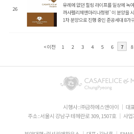
있습니다.전 세대 청평호 조망권을 누릴
주거 목적으로도 소유할 수 있다.주변 
여가시간을 보낼 수 있다. 실내는 지열 
유례에 없던 힐링 라이프를 일상에 녹여 
안성맞춤이다. 실내는 스마트 IOT 시
비롯해 다양한 수상레저를 즐길 수 있습
26
타운하우스이다. 청심국제중고등학교를
스마트IOT 시스템을 도입했다. 관계자
까사펠리체앤마리나청평`이 분양을 시작했
지열 냉,난방 으로 관리비를 50% 절감
프리스틴밸리, 아난티 등 유명한 대형 
청심국제병원 등의 의료기관, 면사무소
관심 있다면 까사펠리체 앤 마리나 청
1차 분양으로 진행 중인 준공세대 8가구
‘까사펠리체앤마리나청평이 설악 타운
있습니다. 모든 세대가 개별수영장과 
있다. 모두 차량 5분~10분 거리로 이
합리적인 지금 더 많은 분들이 만나보시길
많은 사람들의 이목을 집중 시키고 있는
분들께서도 관심을 보이고 있어, 인기가
개인만의 공간에서 프라이빗하게 여가시
수상레저와 요트라이프도 가능한 환경을
요트/보트 실내 계류장을 보유하고 있다
궁금한 분들께서는, 현재 까사펠리체 
스마트IOT 시스템을 도입해 생활의 품
최초로 실내 요트/보트 정박장을 보유하
7M높이의 실내 계류장에는 25대 가량의
바란다’고 전했다. 윤병찬 yoon4698@h
50% 절감했습니다. 성수대교에서 설악I
< 이전
1
2
3
4
5
6
7
8
25대의 요트를 보관할 수 있다. 1년
지불하면 개인 요트를 관리해주는 서비스
강남권에서 이 곳까지는 35분이면 이
서비스까지 제공받을 수 있다. 단지 앞
가까운 만큼 단지 앞의 클럽 티파니를 
가능한 거리인 만큼 별장 용도가 아닌, 
수상레저를 즐길 수 있어 여가생활이 풍
차량 15분 거리에는 프리스틴밸리, 아
차량 5분~10분 거리에 미원초등학교,
프리스틴밸리, 아난티, 마이더스와 같은
자리하고 있어서 지상레저까지 풍부하게
교육기관과 각종 편의시설이 갖추어져 
지상레저까지 즐길 수 있다. 내년인 20
가평 별장의 가장 큰 특징이다. 성수대교
주양아이디에스가 시공하고 금하에스앤
강남권에서 35분이면 도착 할 수 있다
준공세대 8가구와 2차 토지분양 6가구로
아니라, 주 주거 목적으로도 소유 할 수
세대는 A타입(대지 196평, 건평 110평)
5분~10분 거리에는 청심국제학교를 포
시행사 : ㈜금하에스앤아이 │ 대표
총 두 가지 타입으로 구성되어 있다. 2
의료기관, 우체국, 면사무소, 대형마트
마련되어 있고, 각각 원하는 스타일로 
주소 : 서울시 강남구 테헤란로 309, 1507호 │ 사업자등
실생활에 불편함이 전혀 없다. 주변 인
있다. 마지막으로 경기도 단독주택의 
단독주택은 전 세대 모두 개별수영장과
완벽한 내부 구성이다. 전 세대 청평호
공간에서 프라이빗한 여가시간을 즐기기
분양대행 : 럭셔리앤하우스 │ 대표 : 김남훈 │ EMAIL : 