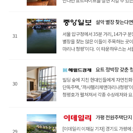
만나던 요트라이프를 실현 시킬 수 있는
관리비를 내면 쾌적하고 편하게 요트를 
4월에 완공 예정이다. 주양아이디에
마이더스, 프리스틴 밸리와 같은 대형 
현대인들의 쉼터가 되어준다. 가평 타
15분 이내 거리에는 마이더스와 프리스
참여했다. 1차 준공세대와 2차 토지분
지상레저도 다양하다. 가평 타운하우스
만날 수 있다. 성수대교에서 설악IC까지
골프장 4곳이 위치하고 있다. 도심의 
세대는 A타입(대지 196평, 건평 110평)
설악 별장 찾는다면…요트정박
뛰어나다. 전 세대 청평호 전망이 가능
충분하다. 출퇴근이 가능해서 별장 용도
확보했다는 점이 사람들의 마음을 사로
총 두 가지 타입으로 구성되어 있다. 2
수영장을 보유하고 있다. 개인 공간에
있다. 차량 5분~10분 거리에는 청심
30분 거리로, 양양 고속도로의 개통
서울 압구정에서 35분 거리, 14가구 
마련되어 있고, 각각 원하는 스타일로 
31
즐기기 좋은 환경이라서 사생활을 중요
청심국제병원 등의 의료기관, 우체국, 
거리이다. 출퇴근도 가능하기 때문에 
별장을 찾는 많은 이들이 주목하는 곳이
상태이다. 한편, 관계자는 “현재 ‘까사
실내에는 지열 냉, 난방을 이용하여 관리
갖추어져 있다.인프라만큼 다양한 레저
없다. 단지 주변의 생활인프라까지 완
마리나 청평’이다. 이 타운하우스는 
럭셔리앤하우스는 청평, 설악, 양평 
시스템을 도입하여서 생활이 좀 더 편해
이다. 단지 바로 앞의 청평호에서 클럽 
뛰어난 의료기관과 다수의 교육기관, 대
같은 삶을 누릴 수 있는 데다, 자연친
담당하고 있다”며 “경기도권 단독주택
완공 되며, 주양아이디에스가 시공하
있다. 차량 15분 거리에는 아난티, 마
자리하고 있다.풍부한 주변 환경만큼 내
힐링을 누릴 수 있어 일상에 지친 현대
것”이라고 설명했다. sjsj1129@sports
참여했다. 현재 1차 준공세대 8가구와 
골프장이 자리하고 있어서 지상레저까지
요트 정박장 갖춘 청평 단독
관리비를 50% 절감했고, 스마트홈 IO
있다. 까사펠리체 앤 마리나 청평은 총 14
준공 세대는 A타입 (대지 196평, 건평 11
풍요로운만큼 가평 단독주택은 내부 구성
순간의 여가시간이 아니라 일상 자체가
4월 완공 예정이다. 현재 1차 준공 세대
빌딩 숲에 지친 현대인들에게 자연친화
까지 총 두가지 타입으로 구성되어 있다.
가능하도록 배치 하였고, 단독정원과 
30
관계자는 “가평 외에도 청평, 설악, 
분양 중이다. 1차 준공 세대는 A타입(대지
단독주택, ‘까사펠리체앤마리나청평’이 
마련되어 있으며, 각자 원하는 스타일로
공간에서 프라이빗한 여가생활을 즐기기 
등의 매매ㆍ전세ㆍ월세ㆍ렌트가 궁금하
190평, 건평 50평)으로 구성돼 있다.
청평호가 펼쳐져서 각종 수상레저와 요
상태이다.한편, 관계자는 “가평?양평 
이용하여 관리비를 50% 절감하였고, 
주목할 필요가 있다”고 전했다./방현준기자h
가능하며 계약자가 원하는 스타일로 건
사람들의 이목을 집중시키고 있다.? 가평
매입을 원하는 분들이 청평호를 품은 
제어가 가능하다.요트구매 / 보트구매를
보기]
상태다. 시공은 주양아이디에스가 하
완공 될 예정이다. 주양아이디에스가
있다”고 전했다.
최초로 요트/보트 실내 정박장을 보유 
참여했다. 까사펠리체 앤 마리나 청평은
참여했으며, 1차 준공세대와 2차 토지
가평 전원주택단지 '
정박장에는 대략 25대 정도의 요트를 보
들어서는 단독형 타운하우스로, 전세대
준공 세대는 A타입 (대지 196평, 건평 11
비용을 지불 할 경우 개인 보트를 관리
[이데일리 이재길 기자] 경기도 가평에
앞에서 클럽 티파니를 비롯한 각종 수상
29
까지 총 두가지 타입으로 구성되어 있다.