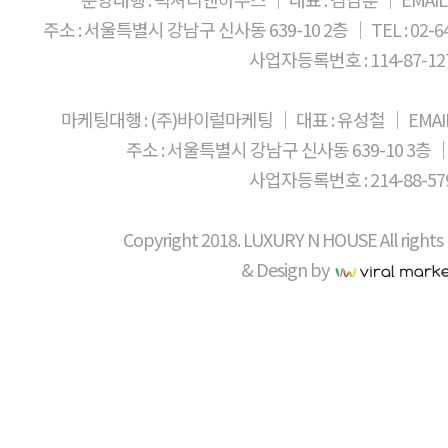
단독정원과 개별 수영장을 보유하고 있
현대인을 만족시키기에 충분한 조건이다
주소 : 서울특별시 강남구 신사동 639-10 2층 │ TEL : 02-6404
여가시간을 보낼 수 있어 사생활을 중
도입하였고, 지열 냉 난방 시스템으로 
사업자등록번호 : 114-87-12
실내에는 지열 냉, 난방으로 관리비를 5
향상시켰다. 내년 4월에 완공 되는 가
도입해 삶의 질을 향상시켰다. 관계자는 
주양아이디에스가 시공하고 금하에스앤아
50%가 계약된 만큼 인기몰이 중인 가
마케팅대행 : (주)바이럴마케팅 │ 대표 : 유성철 │ EMAIL : ce
준공세대 8가구와 2차 토지분양 6가구로
가격으로 만나보길 바란다”고 전했다.임소라 
(대지 196평, 건평 110평)과 B타입 (
주소 : 서울특별시 강남구 신사동 639-10 3층 │ TE
기사 보기]
타입으로 구성되어 있다. 2차 토지분양
사업자등록번호 : 214-88-57
있도록 토목 공사를 마친 상태이며, 18
관계자는 "국내에서 쉽게 만나볼 수 없
Copyright 2018. LUXURY N HOUSE All rights
분들이 망설임 없이 관심을 주고 있어 감
& Design by