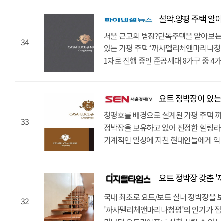
만에 50%가 계약 완료될 만큼 인기몰
설악.양평 주택 알아본다면
수 있는 가평 단독주택이다. 설악 IC에
강남권에서 이 곳까지 35분이면 충분하
서울 근교의 별장?단독주택을 알아보는 
34
용도가 아닌, 주 주거 목적으로도 소유할
있는 가평 주택 ‘까사펠리체앤마리나청평
생활인프라도 풍부하다. 청심국제중ㆍ
1차로 진행 중인 준공세대 8가구 중 4
청심국제병원 등의 의료기관, 우체국, 면
나게 해주었다. 국내 최초로 요트/보트
거리에 갖추어져 있다. 가평 타운하우스
인기 비결이다.서울과 가까운 청평호를
요트ㆍ보트 실내 정박장을 보유하고 있다
가능하다. 성수대교에서 설악IC까지 단
요트 정박장이 있는 가평 
정박장에는 대략 25대 정도의 요트를 보
35분이면 충분하다. 출퇴근이 가능한 
청평호를 배경으로 설계된 가평 주택 
경우 개인 요트를 관리해주는 서비스까지
33
소유 할 수 있어서 더욱 가치가 크다. 
정박장을 보유하고 있어 진정한 힐링라
티파니를 포함한 다수의 수상 레저와 요
갖추어져 있어서 생활이 편리하다. 청
기계적인 일상에 지친 현대인들에게 
더불어 차량 15분 거리에는 아난티, 
청심국제병원 등의 의료기관, 우체국, 
수 있는 가평 별장은 최고의 안식처가 
골프장이 4곳이나 자리하고 있어 지상레
있다. 청평 주택의 가장 주목 할 점은 
타운하우스는 전 세대가 정원과 개별 수
내부 구성까지도 완벽해 경기도 주택 사
하고 있다는 점이다. 7M높이의 실내 계
시선에 신경 쓰지 않고 프라이빗한 공
요트 정박장 갖춘 '
세대가 청평호 조망권을 확보했고, 단
수 있다. 1년에 한번씩 일정 비용을 지
있다.단지 바로 앞에 청평호가 있어 요
프라이빗한 공간에서 개인의 여가생활을
서비스까지 제공하여 유용하다.주변의
국내 최초로 요트/보트 실내 정박장을 
32
주목할 점이 있다. 국내 최초로 요트/
지열 냉, 난방으로 관리비를 50% 절감
풍부하게 누릴 수 있는 가평 고급주택이
'까사펠리체앤마리나청평'의 인기가 점
7M 높이의 실내 정박장에 대략 25대의
좀 더 풍족하게 해준다. 완벽한 힐링라
클럽 티파니 등 각종 수상 레저를 즐길 수