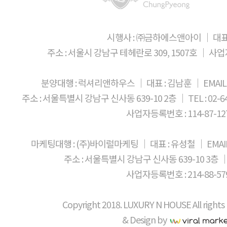
없이 감상 할 수 있다.가평 토지는 원
가량 절감하는 효과를 볼 수 있고, 스마
하는 효과까지 볼 수 있다. 관계자는 
25대의 요트를 보관할 수 있다. 덤으로
주택 내에 단독정원과 개별수영장을 설치
생활이 편리해진다.까사펠리체 앤 마리
별장 부지를 알아보는 이들이 많아졌다.
요트를 관리해주는 서비스도 제공되어 
프라이빗한 여가생활까지 보장 되어 더
누릴 수 있는사펠리체 앤 마리나 청평의
있고, 세상에 하나 뿐인 나만의 집을 설
시행사 : ㈜금하에스앤아이 │ 대표
15분 거리에는 아난티, 마이다스밸리 
설치 할 수 있는데, 실내에는 스마트 Io
나만의 전원주택에 대한 꿈을 이룰 수
청평`이 단연 인기 최고이다."라고 전했
골프레저도 풍부하다. ‘까사펠리체 앤 
주소 : 서울시 강남구 테헤란로 309, 1507호 │ 사업자등
지열 냉, 난방 시스템으로 관리비를 50
크다"고 말했다. [원문기사 보기]
설계할 수 있다. 전 세대 청평호 조망
있다. 성수대교에서 설악IC까지는 30
개별수영장을 마련할 수 있다. 때문에 
35분이면 충분하다. 출퇴근이 가능하기
분양대행 : 럭셔리앤하우스 │ 대표 : 김남훈 │ EMAIL : 
있는데, 이러한 점은 사생활을 중요시
있어, 더욱 소장 가치가 높다. 차량 
주소 : 서울특별시 강남구 신사동 639-10 2층 │ TEL : 02-6404
실내에는 지열 냉, 난방 시스템으로 관리
포함한 다수의 교육기관, 의료기관, 
사업자등록번호 : 114-87-12
스마트 IoT를 도입해 원격제어가 가능
있어 편리한 실 생활을 누릴 수 있다.
설치할 수 있어 세상에 하나 뿐인 내 집
청평호가 자리하고 있어 다양한 수상레
“‘까사펠리체 앤 마리나 청평’은 좀 
마케팅대행 : (주)바이럴마케팅 │ 대표 : 유성철 │ EMAIL : ce
환경이다. 국내 최초로 실내 요트/보트
위해 높은 봉토에 토목공사를 마쳤다.
실내 정박장에는 대략 25대 정도의 요트
주소 : 서울특별시 강남구 신사동 639-10 3층 │ TE
전원주택부지를 찾는 중이라면 이 곳을 
비용을 지불하면 개인 요트를 관리해주는
사업자등록번호 : 214-88-57
말했다. sjsj1129@sportsseoul.c
거리에는 아난티, 프리스틴밸리, 마이
있어서 골프레저도 풍부하다. 한편, 관
Copyright 2018. LUXURY N HOUSE All rights
이들이 ‘까사펠리체 앤 마리나 청평’에 
하나뿐인 나만의 집을 설계 할 수 있고
& Design by