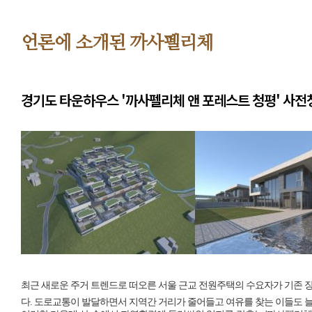
까
사
펠
언론에 소개된 까사펠리체
리
체
앤
경기도 타운하우스 '까사펠리체 앤 포레스트 청평' 사전
마
리
나
청
평-
언
론
에
소
개
된
최근 새로운 주거 트렌드로 떠오른 서울 근교 전원주택의 수요자가 기존 
까
다. 도로교통이 발달하면서 지역간 거리가 줄어들고 여유를 찾는 이들도 늘
사