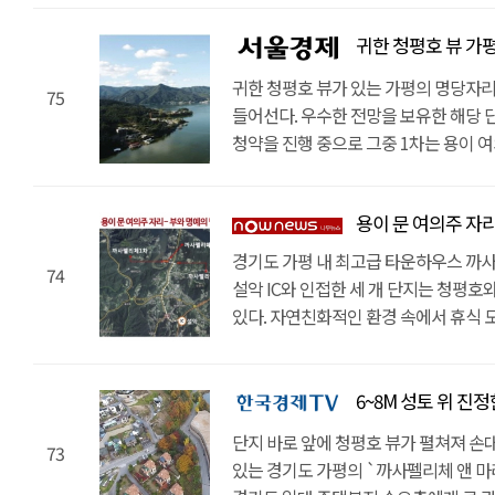
귀한 청평호 뷰 가평 최고급 타운
귀한 청평호 뷰가 있는 가평의 명당자
75
들어선다. 우수한 전망을 보유한 해당 
청약을 진행 중으로 그중 1차는 용이 
풍수지리상 부와 명예를 상징하는 입지
자리한다고 전해진다. 된섬이라 불리는
용이 문 여의주 자리, 부와 명예
명당으로 꼽힌다. 설악IC와 단지가 1
이동 가능한 까사펠리체는 단지에서 35
경기도 가평 내 최고급 타운하우스 까사펠
74
단지가 1분 내외거리로 이어져 있으므로
설악 IC와 인접한 세 개 단지는 청평호
또한, 차량 5~10분 거리에 청심 국제
있다. 자연친화적인 환경 속에서 휴식
등의 대형 마트와 같은 편의시설들을 
접근성 또한 우수해 별장, 세컨하우스 
동시에 편리한 생활이 가능하다.3개 
공간으로써도 안성맞춤이다. 또한 전세
스포츠도 즐길 수 있어, 클럽 티파니와 
화덕이 제공된다. 상류층의 수요가 잇
6~8M 성토 위 진정한 전원생
있다. 또한, 단지 15분 거리에 대형 
것이 관계자의 설명이다.특히 설악면 
단지 바로 앞에 청평호 뷰가 펼쳐져 손
부족함이 없다. 해당 단지 1차 까사펠리
73
‘까사펠리체 앤 마리나 청평’은 준공 세대
있는 경기도 가평의 `까사펠리체 앤 마
8세대와 토지 6세대를 분양 중이며 토
구성되어 있다. 사룡리는 ‘용 용龍’자