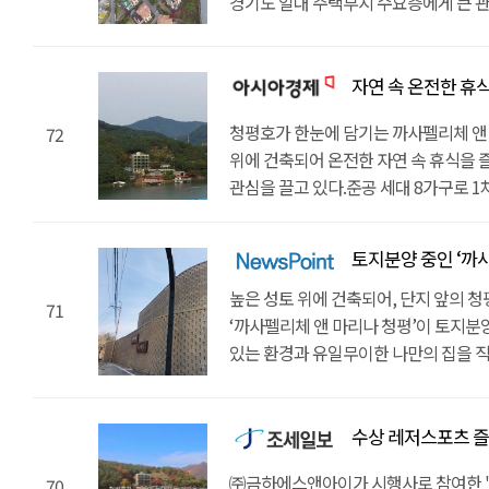
경기도 일대 주택부지 수요층에게 큰 관심
마쳤고 건축허가가 완료되어 매입 이후 
용의 형상을 띄고 있다. 위편으로 뻗은
타운하우스는 준공 완료 8세대의 1차 분
또한 전 세대 청평호수 조망을 지니고 
머리처럼 목 부분이 들어가 있고 세 면
마친 토지 6세대를 2차 분양으로 진행한
전선매설작업으로 최상급 전망을 확보했
까사펠리체 1차 단지는 용이 문 ‘여의주
196평부터 225평까지 계획되어 있는 
자연 속 온전한 휴식 담은 '까사펠
두어 요트라이프를 실현할 수 있게 했다
상징하는 핵심 길지이다. 일대에서는 ‘
해당 토지는 도로 면보다 높은 지대를 갖
까사펠리체 앤 포레스트 청평으로 산속
없는 상당한 가치를 자랑한다. 명당 토
청평호가 한눈에 담기는 까사펠리체 앤 
72
보안이 뛰어나다는 장점이 있다. 전 세
조망을 누릴 수 있다. 총 20세대가 들
수요가 이어졌다. 더불어 맑고 좋은 기
위에 건축되어 온전한 자연 속 휴식을 
타운하우스 가평 까사펠리체 앤 마리나
설치해 보안을 높인 단독형 타운하우스
현재까지도 유명 정재계 인사의 별장이 
관심을 끌고 있다.준공 세대 8가구로 
주거용도로도 탁월하다. 경기도 전원주
가능하고, 신선봉 등산로와 인접하여 자
단지는 청평호를 마주한 덕에 모든 세대
이번 2차 분양으로 토지 6가구까지 총 
출퇴근이 용이하고, 해당 단지 내 8M 
까사펠리체 앤 포레스트 청평은 사전청
최초로 제공되는 높이 7M에 실내 계류
건축 허가가 완료된 토지 중에서도 합
편리하다. 주변 생활 인프라도 차량 5~
내 바로 주택 건축이 가능하다. 단독 수
토지분양 중인 ‘까사펠리체 앤 마리
다양한 레저 스포츠를 즐길 수 있다. 토지
지니고 있어 경기도 양평, 가평, 청평 
편안하게 거주 가능하다. 대표적으로
정원에 설계 가능해 자연 속 휴양을 온전
위 토목 공사를 마친 상황이다. 전선 매
알아보시는 분들께 탁월한 주거공간을 
높은 성토 위에 건축되어, 단지 앞의 
면사무소, 대형마트 등과 같은 교육, 의
인접하고 있어 된섬의 호기를 누릴 수 
71
막힘 없는 청평호 전경을 누릴 수 있다.
설악 ic까지 30분 거리이기에 서울 강남
‘까사펠리체 앤 마리나 청평’이 토지분
있다. 까사펠리체 앤 마리나 청평 앞
본 계약은 2019년 3월 1일 예정이다.
포레스트 청평’은 현재 사전 청약에 돌입
주목받는 경기도 전원주택 부지이다. 
있는 환경과 유일무이한 나만의 집을 직
탁 트인 뷰를 즐길 수 있는 것은 물론,
가능한 프라이빗 단지로 완성했다. 경
매일 아침 싱그러운 에너지를 충전할 수
점에서 주 주거 목적으로도 적합하다. 
관심을 받고 있다.까사펠리체는 1차 준
즐길 수 있다. 가평 단독주택은 국내 
하는 수요층의 관심을 끄는 곳으로 청평
신선봉 등산로가 바로 연계되어 있어 
있어 차량 진출입이 편리하고, 청심국
6가구까지 총 14가구를 분양 중이다. 
있어 요트 라이프를 만끽할 수 있다. 7
까사펠리체 분양 관계자는 " 까사펠리체 1
부족함이 없다. 1차 단지와도 인접한 만
대형마트 등의 생활 인프라도 차량 5~1
196평부터 225평까지 계획되었고, 6
수상 레저스포츠 즐길 가
약 25대의 요트와 보트를 보관할 수 있고
뛰어난 교통편과 함께 용이 문 여의주 
해당 단지는 총 20개 가구로 구성됐으
실생활에도 불편함이 없는 것으로 알려졌
건축허가도 받아서 본인이 원하는 모습으
관리 서비스도 받을 수 있다. 단지에서 
보인다"고 밝히며 "가격이나 입지를 모
가능하다. 평 당 170만 원 선으로 토
㈜금하에스앤아이가 시행사로 참여한 '
70
까사펠리체 앤 마리나 청평은 국내 최초