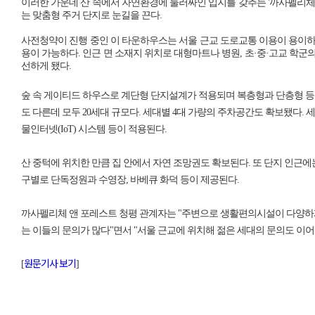
이러한 가운데 산 속에서 자연환경에 둘러싸인 입지를 갖추는 '까사펠리체
펠
는 맞춤형 주거 단지로 눈길을 끈다.
리
사전청약이 진행 중인 이 타운하우스는 서울 근교 도로교통 이용이 용이하
체
용이 가능하다. 인근 면 소재지 위치로 대형마트나 병원, 초·중·고교 학군
선하게 됐다.
숲 속 게이티드 하우스로 계단형 단지설계가 적용되며 복층형과 단층형 등
도 다른데 모두 20세대 규모다. 세대별 4대 가량의 주차공간도 확보됐다. 
물인터넷(IoT) 시스템 등이 적용된다.
산 중턱에 위치한 만큼 집 안에서 자연 조망권도 확보된다. 또 단지 인근에
구별로 단독정원과 수영장, 바베큐 화덕 등이 제공된다.
까사펠리체 앤 포레스트 청평 관계자는 "주변으로 생활편의시설이 다양하게
는 이들의 문의가 많다"면서 "서울 근교에 위치해 젊은 세대의 문의도 이어
원문기사 보기
[
]