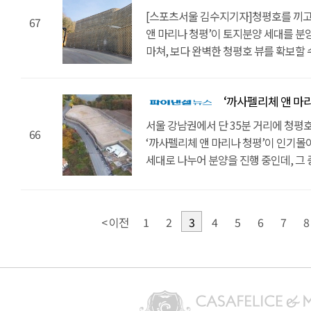
시스템을 설치할 수도 있다. 전 세대 청
공사로 인터넷 등의 모든 통신 선을 지하
인해 인터넷 등의 통신 선을 모두 지하
청평, 설악, 양평 인근 주택·별장을 알
[스포츠서울 김수지기자]청평호를 끼고
단독정원과 개별수영장도 설치 가능하다
67
청평호 뷰를 감상할 수 있다. 또 단지 
막힘 없는 청평호 뷰를 확보 할 수 있다
수요가 기대된다"고 말했다.? [기사원문
앤 마리나 청평’이 토지분양 세대를 분양
IoT시스템을 도입할 수 있고, 지열 냉
차량 진출입이 편리하다. 서울과 거리가
알아보는 이들에게 보다 합리적인 가격
마쳐, 보다 완벽한 청평호 뷰를 확보할 수
효과도 볼 수 있다.관계자는 기자와의 
단지 인근 설악IC까지 30분 거리여서
단지 내부에 8M길이의 도로가 마련되어
있어 경기도 내의 별장 혹은 주택 부지
이들이 선호하고 있는 ‘까사펠리체 앤
때문에 단지에서 서울 출퇴근이 가능해 
토지는 서울과도 가깝다. 성수대교에서 
있다. 해당 부지는 현재 196평부터 2
분양 중이다. 비슷한 경기도권의 건축
주변 생활인프라도 풍부해 생활도 편리하
35분이면 충분하다. 출퇴근이 가능해서
‘까사펠리체 앤 마리나 
건축허가까지 모두 완료된 상태이다. 높
바란다.”고 전했다.저작권자 ⓒ 뉴스포인트
청심국제중고등학교를 포함한 교육기관
주변 인프라도 풍부해 실생활이 편리하다
보안이 좋고, 세대 간의 마찰이 적어 프
금지출처 : 뉴스포인트(NewsPoint)(htt
서울 강남권에서 단 35분 거리에 청평
다수의 행정기관, 시외버스터미널, 대형
청심국제중고등학교를 포함한 교육기관
66
공사로 단지 내 모든 통신 선을 지하로
‘까사펠리체 앤 마리나 청평’이 인기몰이
실내 요트·보트 계류장을 보유하고 있다
다수의 행정기관, 대형마트 등이 갖추어져
감상할 수 있다. 비슷한 환경의 가평토
세대로 나누어 분양을 진행 중인데, 그
까사펠리체 앤 마리나 청평은 각종 수
보트 정박장을 보유하고 있어 요트라이프
있다는 이점도 있다.단지 내에 8M 길
설계 할 수 있는 토지분양 세대가 주목 
있는 환경이다. 7M 높이의 실내 계류장
정박장에는 25대 가량의 요트를 보관 할
진ㆍ출입이 편리한 까사펠리체는 서울과
건축허가가 완료 된 까사펠리체앤마리나
있으며, 1년에 한번씩 일정 비용을 지
지불하면 개인 요트를 관리해주는 서비스
성수대교에서 설악IC까지 30분 거리여
225평까지 계획 되었다. 4M~8M의 
서비스까지 누릴 수 있다. 차량 15분 
아난티, 프리스틴밸리, 마이다스밸리 
< 이전
1
2
3
4
5
6
7
8
출퇴근이 가능하기 때문에 주 주거 목
마찰이 적다는 이점이 있다. 또한, 인근
마이다스밸리 같은 유명한 대형 골프장
레저스포츠를 즐기기 좋은 환경이다.
풍부해서 실생활에 불편함이 없다. 차량
알아보는 이들에게 보다 합리적인 가격
하지만 무엇보다 까사펠리체 앤 마리나 
은 건축 허가를 완료하여서, 내가 원하는
설악고등학교를 포함한 교육기관과 청
끈다.해당 경기도 주택의 단지 내부에는
스타일의 집을 직접 설계해 지을 수 있
내부에는 단독정원과 개별 수영장을 설
행정기관, 시외버스터미널, 대형마트 
차량 진출입이 편리하다. 게다가 지중화
수영장 등의 공간을 추가적으로 설치해
만족스러운 휴식을 취할 수 있다. 실내
즐길 수 있는 환경이 고루 갖추어진 가
지하로 매설하여서 전 세대가 온전한 청
여가시간을 즐길 수 있다. 실내에는 지열
가능해지면 생활이 편리해지고, 지열 냉
계류장을 보유하고 있다는 이점도 있다.