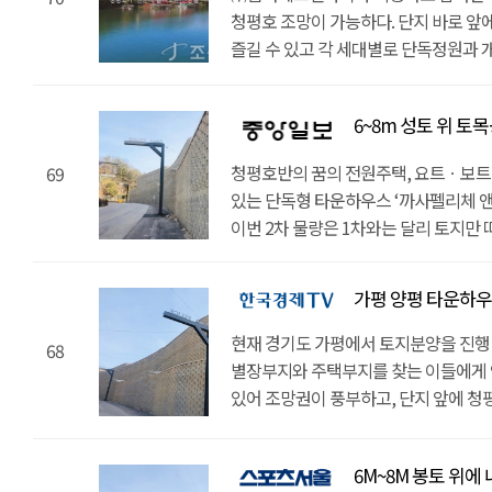
높은 성토 위에 건축되어 세대 간의 마
프리스틴밸리, 마이다스밸리와 같은 유
이점이 있어 신흥 부촌을 형성할 것이다
둔 클럽 티파니, K26 등의 수상레저 
청평호 조망이 가능하다. 단지 바로 앞
있으며, 단지 앞의 클럽 티파니를 비롯해
또한 단지 내에는 지중화 공사로 인해 
아니라 지상레저도 누릴 수 있다. 가평
골프CC을 이용할 수 있으면서도 상당
즐길 수 있고 각 세대별로 단독정원과 
수 있다. 7M 높이의 실내 계류장에는 
매설하여서, 막힘없이 탁 트인 청평호 뷰
이점은 나만의 감성을 담은 집을 완성할
셈이다. 아울러 2차 단지 초입에는 관
이 단지는 1차 준공 세대 8가구와 2차 
마련했으며 1년에 한번 일정 비용 지불
쪽에서 주택부지나 별장부지, 토지분양
지중화 공사를 통해 전선을 매설했기 때
외부인의 출입을 엄격히 차단하는 만큼 보
구성된다. 1차 준공 세대는 A타입 대지 1
제공된다. 수상 레져 뿐 아니라 차량 1
선에서 이 곳을 분양할 수 있다.서울과
원하는 대로 커스텀한 단 하나의 주택에서
6~8m 성토 위 토목공사
1일로 예정되어 있다.까사펠리체 3차 단
+수영장과 바비큐 화덕 24평), B타입 대
마이다스밸리와 같은 유명 대형 골프장
전원주택 부지이다. 성수대교에서 설악I
단독 정원과 개별 수영장을 비롯해, 자유
있다. 수도권 전원 주택을 꿈꾸는 수요
+수영장과 바비큐 화덕 18평), C타입 대
있다.가평 까사펠리체 앤 마리나 청평은
35분 거리로 도착한다. 단지 내에 8M
시스템, 관리비 절감 가능한 지열 냉
청평호반의 꿈의 전원주택, 요트ㆍ보트
69
단지이다. 각 단지는 차량 약 1분 내외
+수영장과 바비큐 화덕 18평)이며 오는
구성된 높은 봉토 위에 프라이빗한 맞춤
편리하고, 출퇴근이 가능해 주 주거 목적
앤 마리나 청평 분양 관계자는 "전원생
있는 단독형 타운하우스 ‘까사펠리체 앤 
잔잔한 운치를 만끽할 수 있다.경기도 
199평 건평188평) 등 4가지 타입으로
마찰이 적을 것으로 예상된다. 원하는 
거리에는 청심국제중고등학교를 포함하
토목 공사와 건축 허가가 완료된 가평 
이번 2차 물량은 1차와는 달리 토지만 
“까사펠리체 1,2,3차 단지는 뛰어난 
방식으로 건축 가능하도록 토목공사를 마
가평 까사펠리체 앤 마리나 청평은 지중
의료기관, 면사무소 등의 행정기관, 
세대를 추천한다. 해당 단지는 합리적인
확보했고, 내가 원하는 대로 집을 설계
속하는 만큼 풍수지리 상 명당으로 평
계획됐다.가평 주택은 서울 근접 생활
세대가 막힘없이 탁 트인 청평 호수 조망
있어 실 생활에 불편함이 없는 것으로 
밝혔다. [원문기사 보기]
관심이 크다. 이번 2차 토지분양 물량은
밝혔다. 또한 “특히 1차 단지인 ‘가평
등의 교육시설과 청심국제병원, 파출소,
가평 양평 타운하우스형 전원주택 부지
개별 정원을 두실 수 있고, 실내에 스마
‘까사펠리체앤마리나청평’은 국내 최초
건축허가를 완료한 상태여서 계약 즉시 
자리로 많은 문의가 예상된다”고 전했다
등의 생활 인프라도 밀집됐다. 단지 실
냉난방 시스템으로 관리비 절감 효과도 
있다. 때문에 단지 앞의 클럽 티파니를
위에 주택을 건축할 수 있어 세대 간의 
현재 경기도 가평에서 토지분양을 진행
시스템이 도입돼 원격제어가 가능하다.
68
전원생활을 즐길 수 있다는 것이 분양업
만끽할 수 있다. 7M 높이의 실내 정박장
보안이 좋아 프라이빗한 전원생활을 즐길
별장부지와 주택부지를 찾는 이들에게 인
기대된다. ?단지는 국내 첫 요트·보트 
마리나 청평 분양 관계자는, “'까사펠리
1년에 한번 일정 비용을 지불할 경우
설명이다. 필지별 면적은 196평부터 2
있어 조망권이 풍부하고, 단지 앞에 청
정박장에는 25대 정도의 요트를 보관할 
럭셔리앤하우스에서 분양이 진행 중으로
제공되어 쾌적한 요트라이프가 가능하다.
까사펠리체 앤 마리나 청평 분양 관계자
있다는 점이 이목을 끌었다. ?196평부
지불하면 개인 요트를 관리해주는 서비스
문의 바란다”며, “자연을 온전히 느낄 
프리스틴밸리, 마이다스밸리와 같은 대형
단독주택부지 등을 찾는 사람들에게 보
6M~8M 봉토 위에 토목공사를 마쳤다.
다수의 수상레저와 요트라이프를 일상에
하나의 전원주택을 세울 수 있다"라고 밝
마지막으로 가평 건축부지는 내가 원하
6M~8M 봉토 위에 내 집 마련 
가능하다"고 말했다.까사펠리체 앤 마
뛰어나서 프라이빗한 생활이 가능하다.
프리스틴밸리 등의 골프장도 가깝다. 